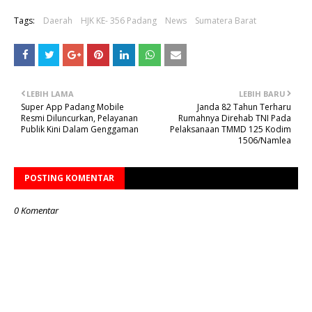
Tags:
Daerah
HJK KE- 356 Padang
News
Sumatera Barat
LEBIH LAMA
LEBIH BARU
Super App Padang Mobile
Janda 82 Tahun Terharu
Resmi Diluncurkan, Pelayanan
Rumahnya Direhab TNI Pada
Publik Kini Dalam Genggaman
Pelaksanaan TMMD 125 Kodim
1506/Namlea
POSTING KOMENTAR
0 Komentar