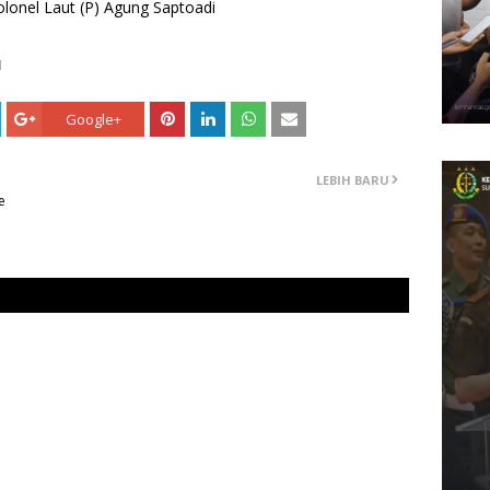
lonel Laut (P) Agung Saptoadi
I
Google+
LEBIH BARU
e