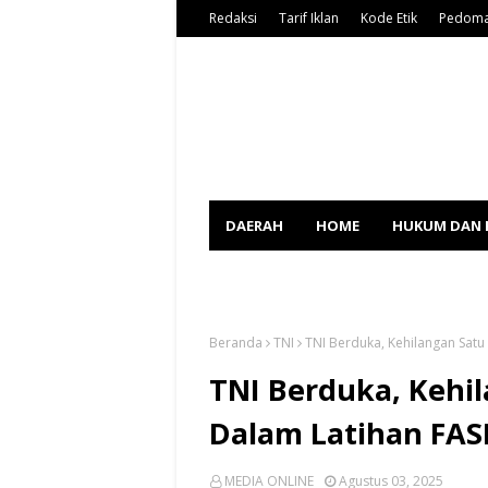
Redaksi
Tarif Iklan
Kode Etik
Pedoma
DAERAH
HOME
HUKUM DAN 
SPORT
Beranda
TNI
TNI Berduka, Kehilangan Satu
TNI Berduka, Kehil
Dalam Latihan FAS
MEDIA ONLINE
Agustus 03, 2025