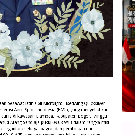
n pesawat latih sipil Microlight Fixedwing Quicksilver
ederasi Aero Sport Indonesia (FASI), yang menyebabkan
 dunia di kawasan Ciampea, Kabupaten Bogor, Minggu
Lanud Atang Sendjaja pukul 09.08 WIB dalam rangka misi
ga dirgantara sebagai bagian dari pembinaan dan
l 09.19 WIB, pesawat mengalami hilang kontak dan