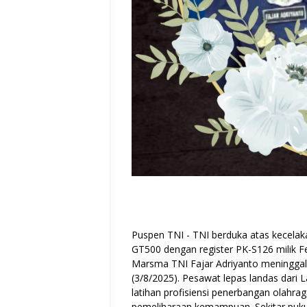
Puspen TNI - TNI berduka atas kecelakaa
GT500 dengan register PK-S126 milik F
Marsma TNI Fajar Adriyanto meninggal
(3/8/2025). Pesawat lepas landas dari 
latihan profisiensi penerbangan olahra
pemeliharaan kemampuan. Sekitar puku