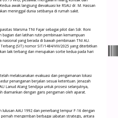
. Kedua awak langsung dievakuasi ke RSAU dr. M. Hassan
an meninggal dunia setibanya di rumah sakit.
pasitas Marsma TNI Fajar sebagai pilot dan Sdr. Roni
an bagian dari latihan rutin pembinaan kemampuan
ara nasional yang berada di bawah pembinaan TNI AU.
n Terbang (SIT) nomor SIT/1484/VIII/2025 yang diterbitkan
kan laik terbang dan merupakan sortie kedua pada hari
t telah melaksanakan evakuasi dan pengamanan lokasi
sedur penanganan berjalan sesuai ketentuan. Jenazah
AU Lanud Atang Sendjaja untuk prosesi selanjutnya,
lah diamankan dengan garis pengaman oleh aparat.
n lulusan AAU 1992 dan penerbang tempur F-16 dengan
 ia pernah mengemban berbagai jabatan strategis, antara