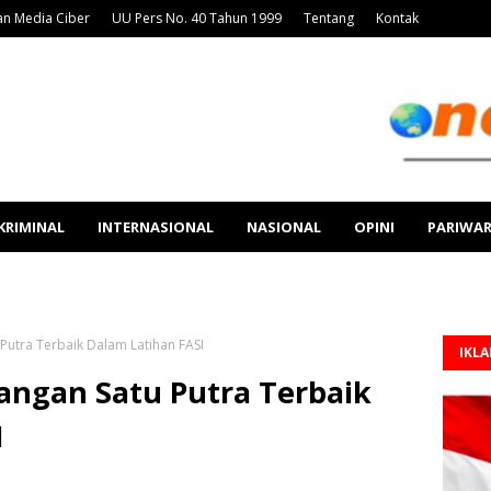
n Media Ciber
UU Pers No. 40 Tahun 1999
Tentang
Kontak
KRIMINAL
INTERNASIONAL
NASIONAL
OPINI
PARIWA
 Putra Terbaik Dalam Latihan FASI
IKL
angan Satu Putra Terbaik
I