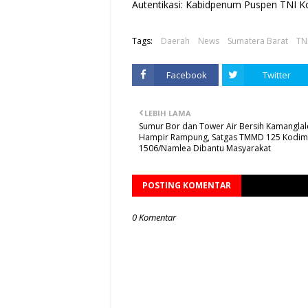
Autentikasi: Kabidpenum Puspen TNI Ko
Tags:
Daerah
News
Sumatera Barat
TN
Facebook
Twitter
LEBIH LAMA
Sumur Bor dan Tower Air Bersih Kamanglal
Hampir Rampung, Satgas TMMD 125 Kodim
1506/Namlea Dibantu Masyarakat
POSTING KOMENTAR
0 Komentar