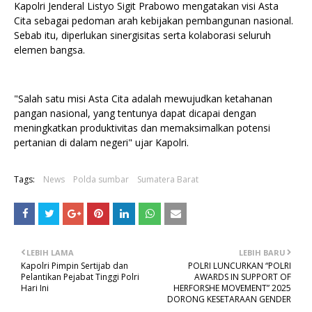
Kapolri Jenderal Listyo Sigit Prabowo mengatakan visi Asta
Cita sebagai pedoman arah kebijakan pembangunan nasional.
Sebab itu, diperlukan sinergisitas serta kolaborasi seluruh
elemen bangsa.
"Salah satu misi Asta Cita adalah mewujudkan ketahanan
pangan nasional, yang tentunya dapat dicapai dengan
meningkatkan produktivitas dan memaksimalkan potensi
pertanian di dalam negeri" ujar Kapolri.
Tags:
News
Polda sumbar
Sumatera Barat
LEBIH LAMA
LEBIH BARU
Kapolri Pimpin Sertijab dan
POLRI LUNCURKAN “POLRI
Pelantikan Pejabat Tinggi Polri
AWARDS IN SUPPORT OF
Hari Ini
HERFORSHE MOVEMENT” 2025
DORONG KESETARAAN GENDER