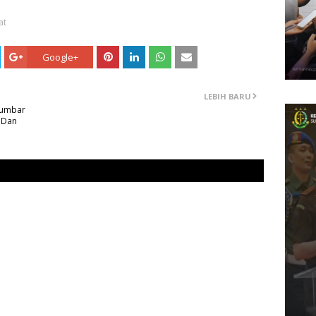
at
Google+
LEBIH BARU
Sumbar
 Dan