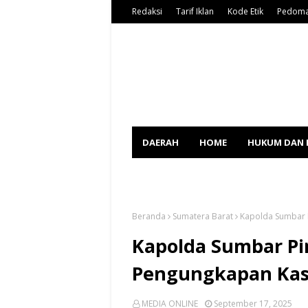
Redaksi
Tarif Iklan
Kode Etik
Pedoma
DAERAH
HOME
HUKUM DAN 
SPORT
Beranda
Sumatera Barat
Kapolda Sumbar 
Kapolda Sumbar Pi
Pengungkapan Kas
MEDIA ONLINE
September 17, 2025