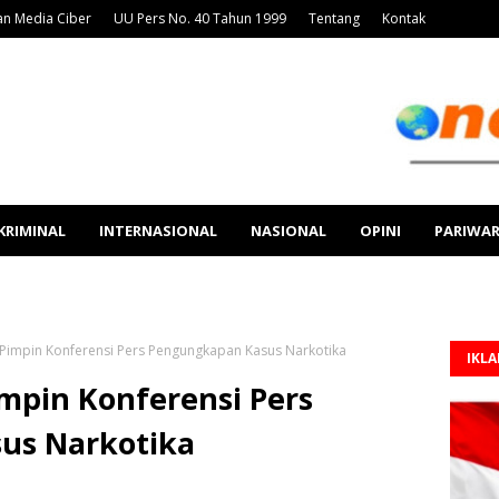
n Media Ciber
UU Pers No. 40 Tahun 1999
Tentang
Kontak
KRIMINAL
INTERNASIONAL
NASIONAL
OPINI
PARIWA
Pimpin Konferensi Pers Pengungkapan Kasus Narkotika
IKL
mpin Konferensi Pers
us Narkotika