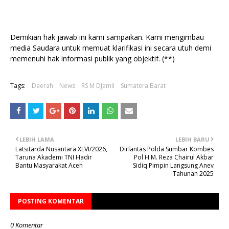
Demikian hak jawab ini kami sampaikan. Kami mengimbau
media Saudara untuk memuat klarifikasi ini secara utuh demi
memenuhi hak informasi publik yang objektif. (**)
Tags:
Daerah
News
RS M DJamil
Sumatera Barat
LEBIH LAMA
LEBIH BARU
Latsitarda Nusantara XLVI/2026,
Dirlantas Polda Sumbar Kombes
Taruna Akademi TNI Hadir
Pol H.M. Reza Chairul Akbar
Bantu Masyarakat Aceh
Sidiq Pimpin Langsung Anev
Tahunan 2025
POSTING KOMENTAR
0 Komentar