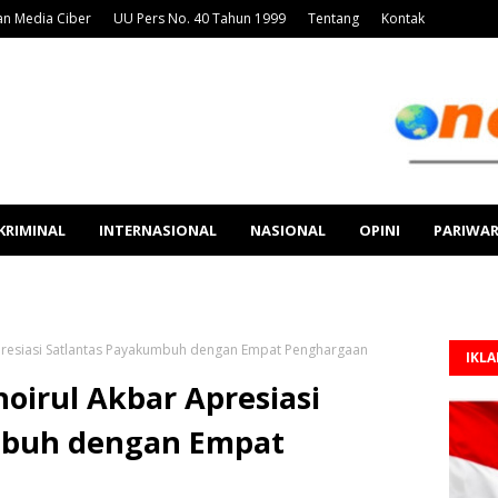
n Media Ciber
UU Pers No. 40 Tahun 1999
Tentang
Kontak
KRIMINAL
INTERNASIONAL
NASIONAL
OPINI
PARIWA
presiasi Satlantas Payakumbuh dengan Empat Penghargaan
IKL
oirul Akbar Apresiasi
mbuh dengan Empat