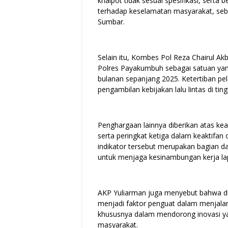
knalpot tidak sesuai spesifikasi, serta
terhadap keselamatan masyarakat, seba
Sumbar.
Selain itu, Kombes Pol Reza Chairul A
Polres Payakumbuh sebagai satuan yang
bulanan sepanjang 2025. Ketertiban pel
pengambilan kebijakan lalu lintas di tin
Penghargaan lainnya diberikan atas kea
serta peringkat ketiga dalam keaktifa
indikator tersebut merupakan bagian da
untuk menjaga kesinambungan kerja lap
AKP Yuliarman juga menyebut bahwa d
menjadi faktor penguat dalam menjalan
khususnya dalam mendorong inovasi ya
masyarakat.