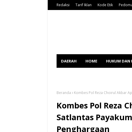
Redaksi
Tarif Iklan
Kode Etik
Pedoma
DAERAH
HOME
HUKUM DAN 
SPORT
Beranda
Kombes Pol Reza Choirul Akbar A
Kombes Pol Reza Ch
Satlantas Payaku
Penghargaan