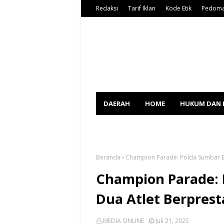
Redaksi
Tarif Iklan
Kode Etik
Pedoma
DAERAH
HOME
HUKUM DAN 
SPORT
Beranda
Champion Parade: Polda Sumbar Ba
Champion Parade:
Dua Atlet Berprest
MEDIA ONLINE
Juli 21, 2025