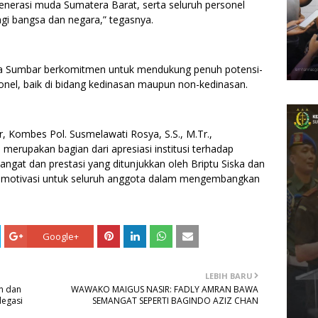
 generasi muda Sumatera Barat, serta seluruh personel
bagi bangsa dan negara,” tegasnya.
a Sumbar berkomitmen untuk mendukung penuh potensi-
rsonel, baik di bidang kedinasan maupun non-kedinasan.
, Kombes Pol. Susmelawati Rosya, S.S., M.Tr.,
rupakan bagian dari apresiasi institusi terhadap
angat dan prestasi yang ditunjukkan oleh Briptu Siska dan
n motivasi untuk seluruh anggota dalam mengembangkan
Google+
LEBIH BARU
n dan
WAWAKO MAIGUS NASIR: FADLY AMRAN BAWA
legasi
SEMANGAT SEPERTI BAGINDO AZIZ CHAN