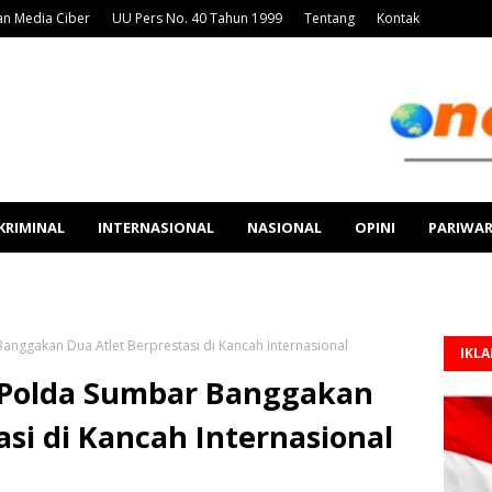
n Media Ciber
UU Pers No. 40 Tahun 1999
Tentang
Kontak
KRIMINAL
INTERNASIONAL
NASIONAL
OPINI
PARIWA
nggakan Dua Atlet Berprestasi di Kancah Internasional
IKL
 Polda Sumbar Banggakan
asi di Kancah Internasional