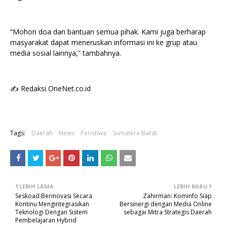
“Mohon doa dan bantuan semua pihak. Kami juga berharap
masyarakat dapat meneruskan informasi ini ke grup atau
media sosial lainnya,” tambahnya.
✍️ Redaksi OneNet.co.id
Tags:
Daerah
News
Peristiwa
Sumatera Barat
LEBIH LAMA
LEBIH BARU
Seskoad Berinovasi Secara
Zahirman: Kominfo Siap
Kontinu Mengintegrasikan
Bersinergi dengan Media Online
Teknologi Dengan Sistem
sebagai Mitra Strategis Daerah
Pembelajaran Hybrid