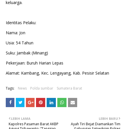
keluarga.
Identitas Pelaku:
Nama: Jon
Usia: 54 Tahun
Suku: Jambak (Minang)
Pekerjaan: Buruh Harian Lepas
Alamat: Kambang, Kec. Lengayang, Kab. Pesisir Selatan
Tags:
News
Polda sumbar
Sumatera Barat
LEBIH LAMA
LEBIH BARU
Kapolres Pasaman Barat AKBP
Ayah Tiri Bejat Diamankan Tim
Agung Tribawanto: “Tanggap
Gabungan Satreskrim Polres