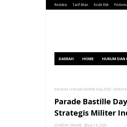
Redaksi
Tarif Iklan
Kode Etik
Pedoma
DAERAH
HOME
HUKUM DAN 
SPORT
Beranda
Parade Bastille Day 2025: Simbol K
Parade Bastille Da
Strategis Militer I
MEDIA ONLINE
Juli 14, 2025