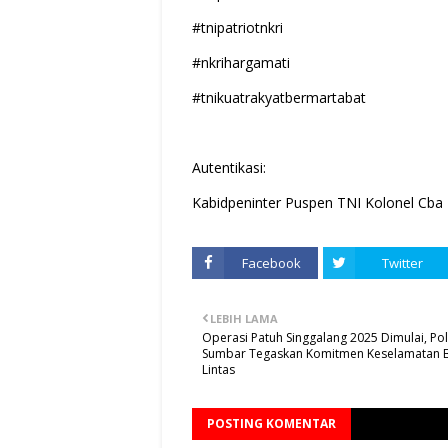
#tnipatriotnkri
#nkrihargamati
#tnikuatrakyatbermartabat
Autentikasi:
Kabidpeninter Puspen TNI Kolonel Cba 
Facebook
Twitter
LEBIH LAMA
Operasi Patuh Singgalang 2025 Dimulai, Po
Sumbar Tegaskan Komitmen Keselamatan B
Lintas
POSTING KOMENTAR