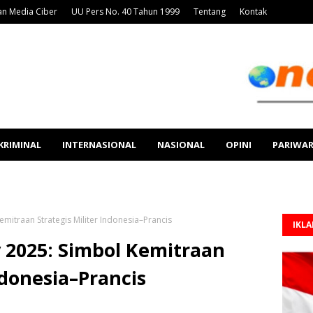
n Media Ciber
UU Pers No. 40 Tahun 1999
Tentang
Kontak
KRIMINAL
INTERNASIONAL
NASIONAL
OPINI
PARIWA
emitraan Strategis Militer Indonesia–Prancis
IKL
y 2025: Simbol Kemitraan
ndonesia–Prancis