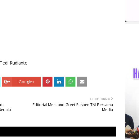
Tedi Rudianto
Google+
LEBIH BARU
lda
Editorial Meet and Greet Puspen TNI Bersama
erlalu
Media