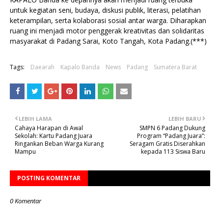
untuk kegiatan seni, budaya, diskusi publik, literasi, pelatihan
keterampilan, serta kolaborasi sosial antar warga. Diharapkan
ruang ini menjadi motor penggerak kreativitas dan solidaritas
masyarakat di Padang Sarai, Koto Tangah, Kota Padang.(***)
Tags:
Daearah
Kapalo Banda
News
Padang
Sumatera Barat
LEBIH LAMA
LEBIH BARU
Cahaya Harapan di Awal
SMPN 6 Padang Dukung
Sekolah: Kartu Padang Juara
Program “Padang Juara”:
Ringankan Beban Warga Kurang
Seragam Gratis Diserahkan
Mampu
kepada 113 Siswa Baru
POSTING KOMENTAR
0 Komentar