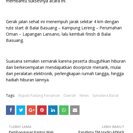
membantu suksesnya acara ini.
Gerak jalan sehat ini menempuh jarak sekitar 4 km dengan
rute start di Balai Basuang – Kampung Lereng – Perumahan
Oman – Lapangan Lansano, lalu kembali finish di Balai
Basuang.
Suasana semakin semarak karena peserta disuguhkan hiburan
dan berkesempatan mendapatkan doorprize menarik, mulai
dari peralatan elektronik, perlengkapan rumah tangga, hingga
hadiah hiburan lainnya.
Tags:
Bupati Padang Pariaman
Daerah
News
Sumatera Barat
LEBIH LAMA
LEBIH BARU
Pembangunan Kantor Wali
Panglima TNI Hadiri APKASI