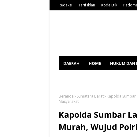
Redaksi
Tarif Iklan
Kode Etik
Pedoma
DAERAH
HOME
HUKUM DAN 
SPORT
Beranda
Sumatera Barat
Kapolda Sumbar L
Masyarakat
Kapolda Sumbar L
Murah, Wujud Polr