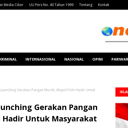
n Media Ciber
UU Pers No. 40 Tahun 1999
Tentang
Kontak
KRIMINAL
INTERNASIONAL
NASIONAL
OPINI
PARIWA
aunching Gerakan Pangan Murah, Wujud Polri Hadir Untuk
IKL
aunching Gerakan Pangan
i Hadir Untuk Masyarakat