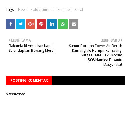
Tags:
News
Polda sumbar
Sumatera Barat
LEBIH LAMA
LEBIH BARU
Bakamla RI Amankan Kapal
Sumur Bor dan Tower Air Bersih
Selundupkan Bawang Merah
Kamanglale Hampir Rampung,
Satgas TMMD 125 Kodim
1506/Namlea Dibantu
Masyarakat
POSTING KOMENTAR
0 Komentar