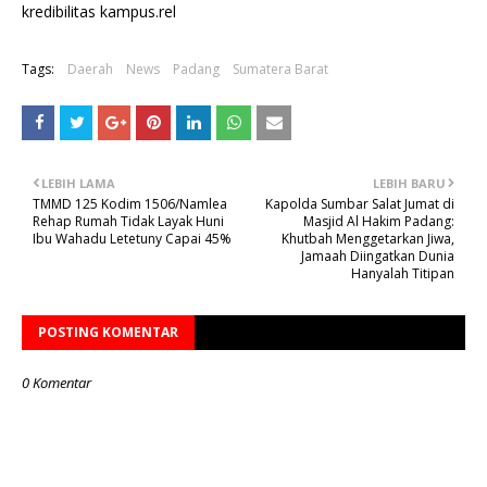
kredibilitas kampus.rel
Tags:
Daerah
News
Padang
Sumatera Barat
LEBIH LAMA
LEBIH BARU
TMMD 125 Kodim 1506/Namlea
Kapolda Sumbar Salat Jumat di
Rehap Rumah Tidak Layak Huni
Masjid Al Hakim Padang:
Ibu Wahadu Letetuny Capai 45%
Khutbah Menggetarkan Jiwa,
Jamaah Diingatkan Dunia
Hanyalah Titipan
POSTING KOMENTAR
0 Komentar