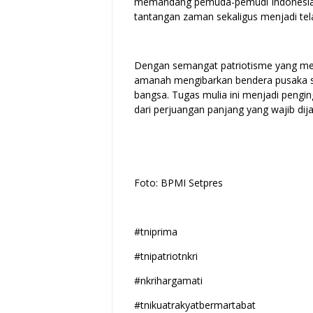
memandang pemuda-pemudi Indonesia s
tantangan zaman sekaligus menjadi tel
Dengan semangat patriotisme yang m
amanah mengibarkan bendera pusaka 
bangsa. Tugas mulia ini menjadi pengi
dari perjuangan panjang yang wajib di
Foto: BPMI Setpres
#tniprima
#tnipatriotnkri
#nkrihargamati
#tnikuatrakyatbermartabat