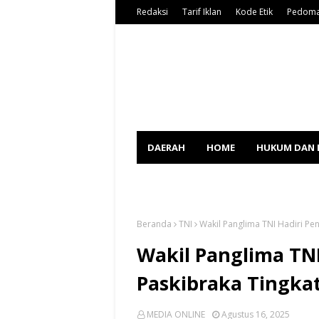
Redaksi
Tarif Iklan
Kode Etik
Pedoma
DAERAH
HOME
HUKUM DAN 
SPORT
Beranda
TNI
Wakil Panglima TNI Hadiri Pe
Wakil Panglima TN
Paskibraka Tingkat
MEDIA ONLINE
Agustus 16, 2025