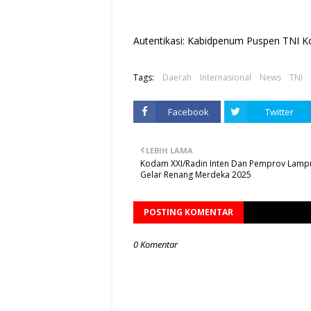
Autentikasi: Kabidpenum Puspen TNI Ko
Tags:
Daerah
Internasional
News
TNI
Facebook
Twitter
LEBIH LAMA
Kodam XXI/Radin Inten Dan Pemprov Lamp
Gelar Renang Merdeka 2025
POSTING KOMENTAR
0 Komentar