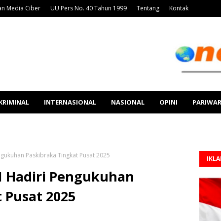
n Media Ciber
UU Pers No. 40 Tahun 1999
Tentang
Kontak
KRIMINAL
INTERNASIONAL
NASIONAL
OPINI
PARIWA
ngukuhan Paskibraka Tingkat Pusat 2025
IKL
I Hadiri Pengukuhan
 Pusat 2025