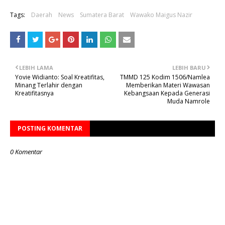
Tags:
Daerah
News
Sumatera Barat
Wawako Maigus Nazir
LEBIH LAMA
LEBIH BARU
Yovie Widianto: Soal Kreatifitas,
TMMD 125 Kodim 1506/Namlea
Minang Terlahir dengan
Memberikan Materi Wawasan
Kreatifitasnya
Kebangsaan Kepada Generasi
Muda Namrole
POSTING KOMENTAR
0 Komentar