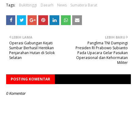
Tags:
Bukittinggi
Daearh
News
Sumatera Barat
LEBIH LAMA
LEBIH BARU
Operasi Gabungan Kejati
Panglima TNI Dampingi
Sumbar Berhasil Hentikan
Presiden RI Prabowo Subianto
Penjarahan Hutan di Solok
Pada Upacara Gelar Pasukan
Selatan
Operasional dan Kehormatan
Militer
POSTING KOMENTAR
0 Komentar