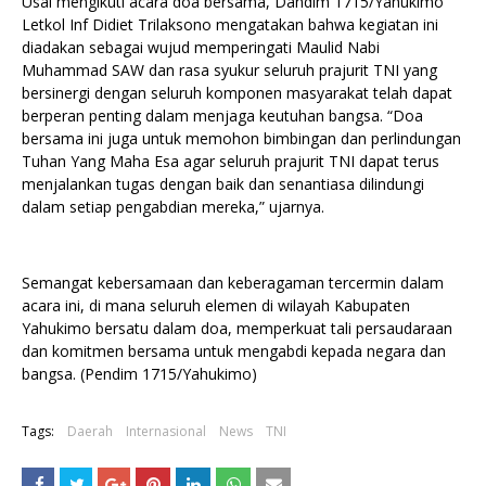
Usai mengikuti acara doa bersama, Dandim 1715/Yahukimo
Letkol Inf Didiet Trilaksono mengatakan bahwa kegiatan ini
diadakan sebagai wujud memperingati Maulid Nabi
Muhammad SAW dan rasa syukur seluruh prajurit TNI yang
bersinergi dengan seluruh komponen masyarakat telah dapat
berperan penting dalam menjaga keutuhan bangsa. “Doa
bersama ini juga untuk memohon bimbingan dan perlindungan
Tuhan Yang Maha Esa agar seluruh prajurit TNI dapat terus
menjalankan tugas dengan baik dan senantiasa dilindungi
dalam setiap pengabdian mereka,” ujarnya.
Semangat kebersamaan dan keberagaman tercermin dalam
acara ini, di mana seluruh elemen di wilayah Kabupaten
Yahukimo bersatu dalam doa, memperkuat tali persaudaraan
dan komitmen bersama untuk mengabdi kepada negara dan
bangsa. (Pendim 1715/Yahukimo)
Tags:
Daerah
Internasional
News
TNI