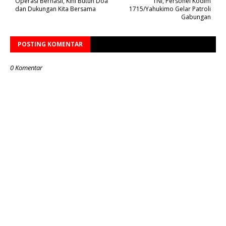
Operasi Berhasil, Kini Butuh Doa
TNI, Personel Kodim
dan Dukungan Kita Bersama
1715/Yahukimo Gelar Patroli
Gabungan
POSTING KOMENTAR
0 Komentar