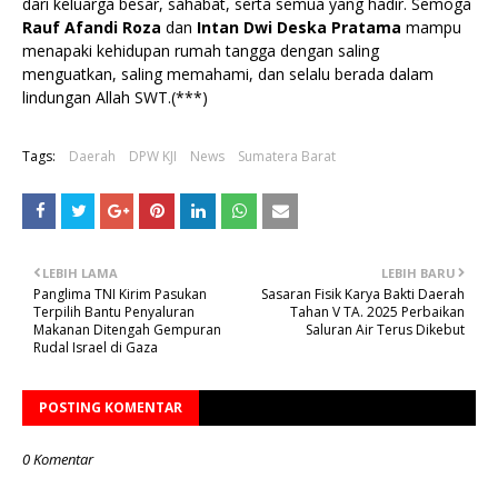
dari keluarga besar, sahabat, serta semua yang hadir. Semoga
Rauf Afandi Roza
dan
Intan Dwi Deska Pratama
mampu
menapaki kehidupan rumah tangga dengan saling
menguatkan, saling memahami, dan selalu berada dalam
lindungan Allah SWT.(***)
Tags:
Daerah
DPW KJI
News
Sumatera Barat
LEBIH LAMA
LEBIH BARU
Panglima TNI Kirim Pasukan
Sasaran Fisik Karya Bakti Daerah
Terpilih Bantu Penyaluran
Tahan V TA. 2025 Perbaikan
Makanan Ditengah Gempuran
Saluran Air Terus Dikebut
Rudal Israel di Gaza
POSTING KOMENTAR
0 Komentar