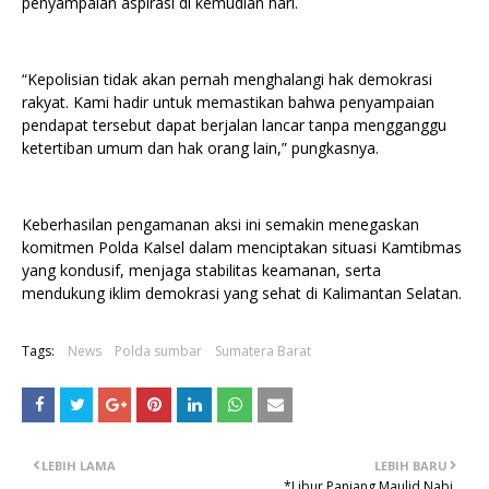
penyampaian aspirasi di kemudian hari.
“Kepolisian tidak akan pernah menghalangi hak demokrasi
rakyat. Kami hadir untuk memastikan bahwa penyampaian
pendapat tersebut dapat berjalan lancar tanpa mengganggu
ketertiban umum dan hak orang lain,” pungkasnya.
Keberhasilan pengamanan aksi ini semakin menegaskan
komitmen Polda Kalsel dalam menciptakan situasi Kamtibmas
yang kondusif, menjaga stabilitas keamanan, serta
mendukung iklim demokrasi yang sehat di Kalimantan Selatan.
Tags:
News
Polda sumbar
Sumatera Barat
LEBIH LAMA
LEBIH BARU
*Libur Panjang Maulid Nabi,