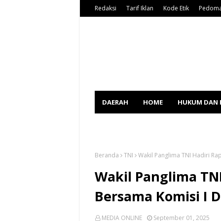
Redaksi
Tarif Iklan
Kode Etik
Pedoma
DAERAH
HOME
HUKUM DAN 
SPORT
Beranda
TNI
Wakil Panglima TNI Hadiri Rap
Wakil Panglima TNI
Bersama Komisi I D
MEDIA ONLINE
September 01, 2025