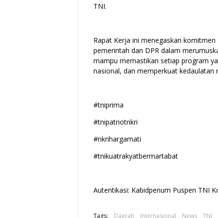
TNI.
Rapat Kerja ini menegaskan komitmen T
pemerintah dan DPR dalam merumuskan 
mampu memastikan setiap program yan
nasional, dan memperkuat kedaulatan 
#tniprima
#tnipatriotnkri
#nkrihargamati
#tnikuatrakyatbermartabat
Autentikasi: Kabidpenum Puspen TNI Ko
Tags:
Daerah
Internasional
News
TNI