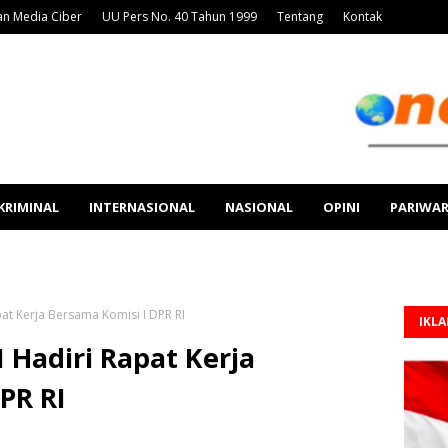
n Media Ciber
UU Pers No. 40 Tahun 1999
Tentang
Kontak
KRIMINAL
INTERNASIONAL
NASIONAL
OPINI
PARIWA
at Kerja Bersama Komisi I DPR RI
IKL
 Hadiri Rapat Kerja
PR RI