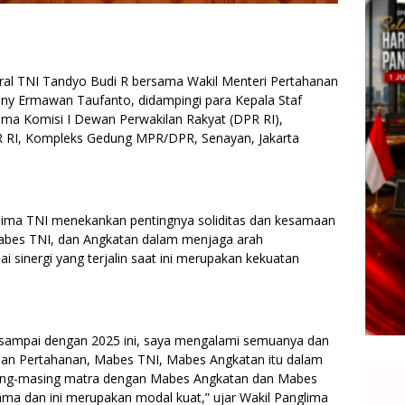
eral TNI Tandyo Budi R bersama Wakil Menteri Pertahanan
ny Ermawan Taufanto, didampingi para Kepala Staf
ama Komisi I Dewan Perwakilan Rakyat (DPR RI),
R RI, Kompleks Gedung MPR/DPR, Senayan, Jakarta
lima TNI menekankan pentingnya soliditas dan kesamaan
Mabes TNI, dan Angkatan dalam menjaga arah
 sinergi yang terjalin saat ini merupakan kekuatan
8 sampai dengan 2025 ini, saya mengalami semuanya dan
rian Pertahanan, Mabes TNI, Mabes Angkatan itu dalam
ing-masing matra dengan Mabes Angkatan dan Mabes
ama dan ini merupakan modal kuat,” ujar Wakil Panglima