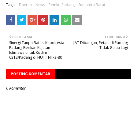
Tags:
Daerah
News
Pemko Padang
Sumatera Barat
LEBIH LAMA
LEBIH BARU
Sinergi Tanpa Batas: Kapolresta
JIAT Dibangun, Petani di Padang
Padang Berikan Kejutan
Tidak Galau Lagi
Istimewa untuk Kodim
0312/Padang di HUT TNI ke-80
POSTING KOMENTAR
0 Komentar