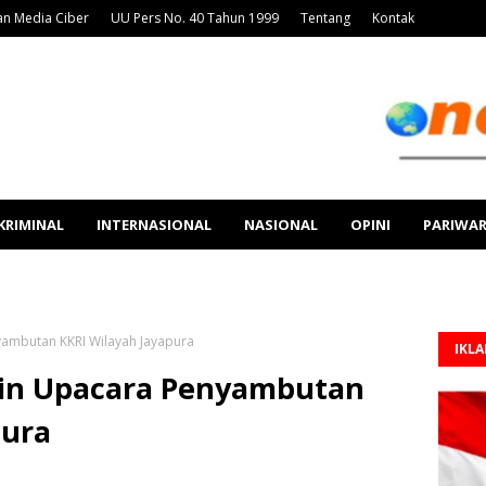
n Media Ciber
UU Pers No. 40 Tahun 1999
Tentang
Kontak
KRIMINAL
INTERNASIONAL
NASIONAL
OPINI
PARIWA
yambutan KKRI Wilayah Jayapura
IKL
pin Upacara Penyambutan
pura