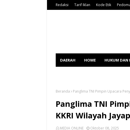
Redaksi
Tarif Iklan
Kode Etik
Pedoma
DAERAH
HOME
HUKUM DAN 
SPORT
Beranda
Panglima TNI Pimpin Upacara Pen
Panglima TNI Pim
KKRI Wilayah Jaya
MEDIA ONLINE
Oktober 08, 2025