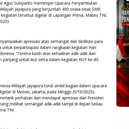
TNI Agus Subiyanto memimpin Upacara Penyambutan
 Wilayah Jayapura yang berjumlah 400 siswa-siswi SMK
 Kegiatan tersebut digelar di Lapangan Prima, Mabes TNI,
2025).
yampaikan apresiasi atas semangat dan dedikasi para
 untuk berpartisipasi dalam rangkaian kegiatan Hari
onesia. “Terima kasih atas kehadiran adik-adik dari
 panjang untuk ikut serta dalam kegiatan HUT ke-80
nesia Wilayah Jayapura turut ambil bagian dalam upacara
igelar di Monas, Jakarta, pada Minggu (5/10/2025).
enarik perhatian dan mendapat apresiasi dari Presiden
nang melihat semangat adik-adik tampil di depan beliau
ima TNI.