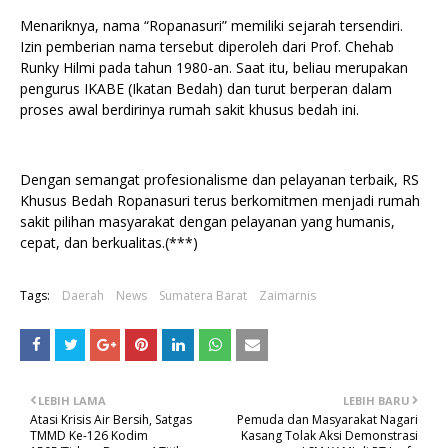
Menariknya, nama “Ropanasuri” memiliki sejarah tersendiri.
Izin pemberian nama tersebut diperoleh dari Prof. Chehab
Runky Hilmi pada tahun 1980-an. Saat itu, beliau merupakan
pengurus IKABE (Ikatan Bedah) dan turut berperan dalam
proses awal berdirinya rumah sakit khusus bedah ini.
Dengan semangat profesionalisme dan pelayanan terbaik, RS
Khusus Bedah Ropanasuri terus berkomitmen menjadi rumah
sakit pilihan masyarakat dengan pelayanan yang humanis,
cepat, dan berkualitas.(***)
Tags:
Daerah
News
Sumatera Barat
Zaimarnis
LEBIH LAMA
LEBIH BARU
Atasi Krisis Air Bersih, Satgas
Pemuda dan Masyarakat Nagari
TMMD Ke-126 Kodim
Kasang Tolak Aksi Demonstrasi