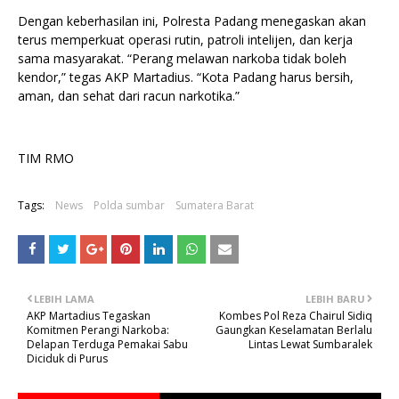
Dengan keberhasilan ini, Polresta Padang menegaskan akan
terus memperkuat operasi rutin, patroli intelijen, dan kerja
sama masyarakat. “Perang melawan narkoba tidak boleh
kendor,” tegas AKP Martadius. “Kota Padang harus bersih,
aman, dan sehat dari racun narkotika.”
TIM RMO
Tags:
News
Polda sumbar
Sumatera Barat
LEBIH LAMA
LEBIH BARU
AKP Martadius Tegaskan
Kombes Pol Reza Chairul Sidiq
Komitmen Perangi Narkoba:
Gaungkan Keselamatan Berlalu
Delapan Terduga Pemakai Sabu
Lintas Lewat Sumbaralek
Diciduk di Purus