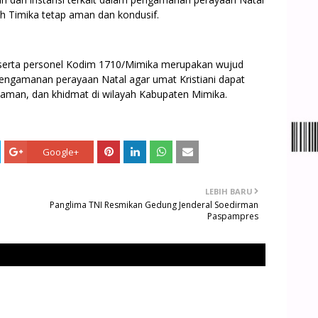
ah Timika tetap aman dan kondusif.
serta personel Kodim 1710/Mimika merupakan wujud
gamanan perayaan Natal agar umat Kristiani dapat
man, dan khidmat di wilayah Kabupaten Mimika.
Google+
LEBIH BARU
Panglima TNI Resmikan Gedung Jenderal Soedirman
Paspampres