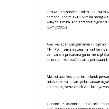
Timika - Komandan Kodim 1710/Mimika, 
personel Kodim 1710/Mimika mengikuti
wilayah Timika. Apel tersebut digelar
(24/12/2025).
Apel kesiapan pengamanan ini dipimpin 
TNI, Polri, serta instansi terkait lainn
dan sarana prasarana guna menciptaka
aman dan kondusif selama perayaan Na
Melalui apel kesiapan ini, seluruh pers
lintas sektoral dalam pelaksanaan tug
keramaian, serta objek vital lainnya 
Dandim 1710/Mimika, Letkol Inf Redi 
1710/Mimika siap bersinergi dengan Po