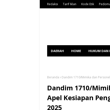
Redaksi
Tarif Iklan
Kode Etik
Pedoma
DAERAH
HOME
HUKUM DAN 
SPORT
Beranda
Dandim 1710/Mimika dan Personel
Dandim 1710/Mimik
Apel Kesiapan Pen
2025