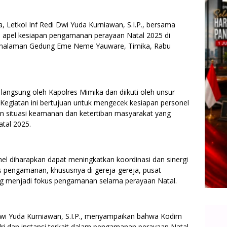
Letkol Inf Redi Dwi Yuda Kurniawan, S.I.P., bersama
 apel kesiapan pengamanan perayaan Natal 2025 di
 di halaman Gedung Eme Neme Yauware, Timika, Rabu
langsung oleh Kapolres Mimika dan diikuti oleh unsur
ya. Kegiatan ini bertujuan untuk mengecek kesiapan personel
n situasi keamanan dan ketertiban masyarakat yang
tal 2025.
onel diharapkan dapat meningkatkan koordinasi dan sinergi
as pengamanan, khususnya di gereja-gereja, pusat
yang menjadi fokus pengamanan selama perayaan Natal.
Dwi Yuda Kurniawan, S.I.P., menyampaikan bahwa Kodim
lri dan instansi terkait dalam pengamanan perayaan Natal