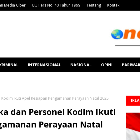
n Media Ciber
UU Pers No. 40 Tahun 1999
Tentang
Kontak
KRIMINAL
INTERNASIONAL
NASIONAL
OPINI
PARIWA
 Kodim Ikuti Apel Kesiapan Pengamanan Perayaan Natal 2025
IKL
a dan Personel Kodim Ikuti
gamanan Perayaan Natal