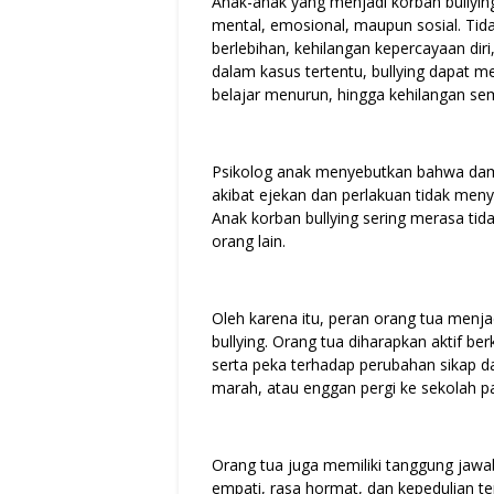
Anak-anak yang menjadi korban bullying
mental, emosional, maupun sosial. Tida
berlebihan, kehilangan kepercayaan dir
dalam kasus tertentu, bullying dapat me
belajar menurun, hingga kehilangan se
Psikolog anak menyebutkan bahwa dampak 
akibat ejekan dan perlakuan tidak me
Anak korban bullying sering merasa tid
orang lain.
Oleh karena itu, peran orang tua men
bullying. Orang tua diharapkan aktif 
serta peka terhadap perubahan sikap d
marah, atau enggan pergi ke sekolah pa
Orang tua juga memiliki tanggung jawab
empati, rasa hormat, dan kepedulian t