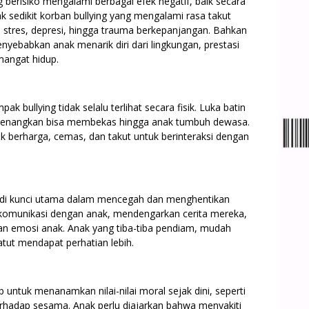
 berisiko mengalami berbagai efek negatif, baik secara
k sedikit korban bullying yang mengalami rasa takut
i, stres, depresi, hingga trauma berkepanjangan. Bahkan
nyebabkan anak menarik diri dari lingkungan, prestasi
mangat hidup.
bullying tidak selalu terlihat secara fisik. Luka batin
nyenangkan bisa membekas hingga anak tumbuh dewasa.
ak berharga, cemas, dan takut untuk berinteraksi dengan
jadi kunci utama dalam mencegah dan menghentikan
berkomunikasi dengan anak, mendengarkan cerita mereka,
an emosi anak. Anak yang tiba-tiba pendiam, mudah
tut mendapat perhatian lebih.
 untuk menanamkan nilai-nilai moral sejak dini, seperti
erhadap sesama. Anak perlu diajarkan bahwa menyakiti