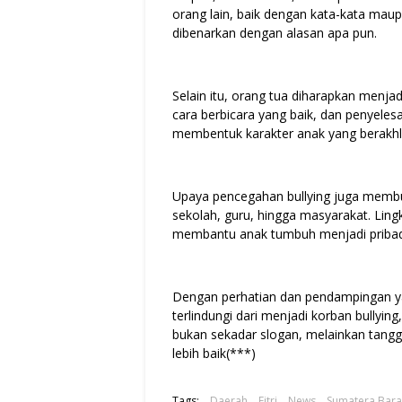
orang lain, baik dengan kata-kata maup
dibenarkan dengan alasan apa pun.
Selain itu, orang tua diharapkan menja
cara berbicara yang baik, dan penyeles
membentuk karakter anak yang berakhl
Upaya pencegahan bullying juga membu
sekolah, guru, hingga masyarakat. Li
membantu anak tumbuh menjadi pribadi 
Dengan perhatian dan pendampingan yan
terlindungi dari menjadi korban bullying,
bukan sekadar slogan, melainkan tan
lebih baik(***)
Tags:
Daerah
Fitri
News
Sumatera Bara