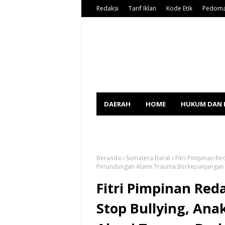
Redaksi
Tarif Iklan
Kode Etik
Pedoma
DAERAH
HOME
HUKUM DAN 
SPORT
Beranda
Sumatera Barat
Fitri Pimpinan Re
Perundungan Alami Trauma Berkepanjangan
Fitri Pimpinan Red
Stop Bullying, An