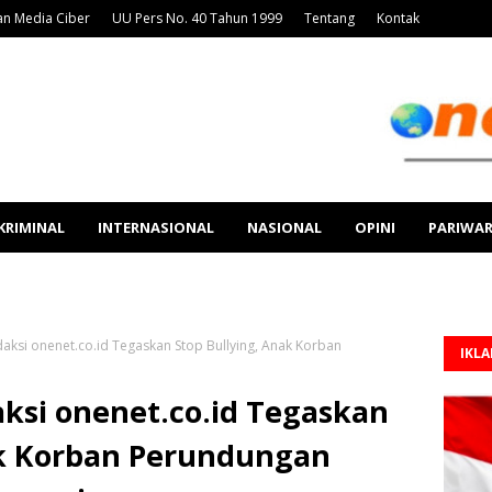
n Media Ciber
UU Pers No. 40 Tahun 1999
Tentang
Kontak
KRIMINAL
INTERNASIONAL
NASIONAL
OPINI
PARIWA
daksi onenet.co.id Tegaskan Stop Bullying, Anak Korban
IKL
aksi onenet.co.id Tegaskan
ak Korban Perundungan