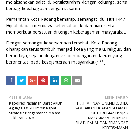
melaksanakan salat Id, bersilaturahmi dengan keluarga, serta
berbagi kebahagiaan dengan sesama.
Pemerintah Kota Padang berharap, semangat Idul Fitri 1447
Hijriah dapat membawa keberkahan, kedamaian, serta
memperkuat persatuan di tengah keberagaman masyarakat.
Dengan semangat kebersamaan tersebut, Kota Padang
diharapkan terus tumbuh menjadi kota yang maju, religius, dan
berbudaya, sejalan dengan visi pembangunan daerah yang
berorientasi pada kesejahteraan masyarakat.(***)
LEBIH LAMA
LEBIH BARU
Kapolres Pasaman Barat AKBP
FITRI, PIMPINAN ONENET.CO.ID,
Agung Basuki Pimpin Rapat
SAMPAIKAN UCAPAN SELAMAT
Strategis Pengamanan Malam
IDUL FITRI 1447 H: AJAK
Takbiran 2026
MASYARAKAT PERKUAT
SILATURAHMI DAN SEMANGAT
KEBERSAMAAN