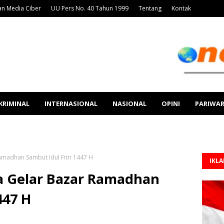
n Media Ciber
UU Pers No. 40 Tahun 1999
Tentang
Kontak
KRIMINAL
INTERNASIONAL
NASIONAL
OPINI
PARIWA
madhan Sambut Idul Fitri 1447 H
IKL
a Gelar Bazar Ramadhan
447 H