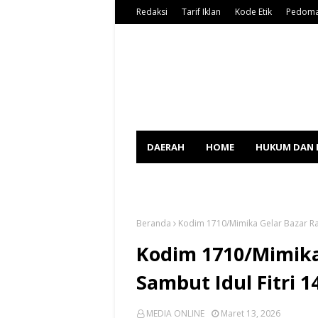
Redaksi
Tarif Iklan
Kode Etik
Pedoma
DAERAH
HOME
HUKUM DAN 
SPORT
Beranda
Kodim 1710/Mimika Gelar Bazar Ra
Kodim 1710/Mimik
Sambut Idul Fitri 1
MEDIA ONLINE
Maret 13, 2026