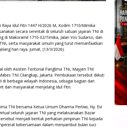
 Raya Idul Fitri 1447 H/2026 M, Kodim 1710/Mimika
nakan secara serentak di seluruh satuan jajaran TNI di
ng di Makoramil 1710-02/Timika, Jalan Yos Sudarso, dan
sar TNI, serta masyarakat umum yang turut memanfaatkan
ang hari raya. Jumat, (13/3/2026).
al oleh Asisten Teritorial Panglima TNI, Mayjen TNI
 Mabes TNI Cilangkap, Jakarta. Pembukaan tersebut diikuti
 di berbagai wilayah Indonesia, sebagai bagian dari
it dan masyarakat menjelang Idul Fitri.
lima TNI bersama Ketua Umum Dharma Pertiwi, Ny. Evi
irtual seluruh jajaran TNI yang melaksanakan Bazar
tersebut menjadi bentuk perhatian pimpinan TNI kepada
mempererat kebersamaan dalam menyambut bulan suci