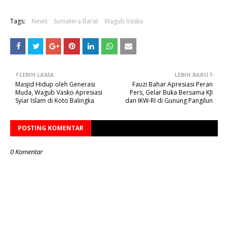
Tags:
News
Sumatera Barat
Wagub Vasko
LEBIH LAMA
LEBIH BARU
Masjid Hidup oleh Generasi
Fauzi Bahar Apresiasi Peran
Muda, Wagub Vasko Apresiasi
Pers, Gelar Buka Bersama KJI
Syiar Islam di Koto Balingka
dan IKW-RI di Gunung Pangilun
POSTING KOMENTAR
0 Komentar