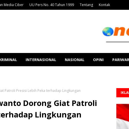
n Media Ciber
UU Pers No. 40 Tahun 1999
Tentang
Kontak
KRIMINAL
INTERNASIONAL
NASIONAL
OPINI
PARIWA
 Patroli Presisi Lebih Peka terhadap Lingkungan
IKL
anto Dorong Giat Patroli
 terhadap Lingkungan