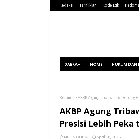
Redaksi
Tarif Iklan
Kode Etik
Pedoma
DAERAH
HOME
HUKUM DAN 
SPORT
Beranda
AKBP Agung Tribawanto Dorong Giat
AKBP Agung Tribaw
Presisi Lebih Peka
MEDIA ONLINE
April 18, 2026