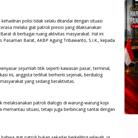
adiran polisi tidak selalu ditandai dengan situasi
terasa melalui giat patroli presisi yang dilaksanakan
rat di berbagai ruang aktivitas masyarakat. Hal ini
s Pasaman Barat, AKBP Agung Tribawanto, S.I.K., kepada
menyasar sejumlah titik seperti kawasan pasar, terminal,
kasi ini, anggota terlihat berhenti sejenak, berdialog
masyarakat yang sedang beraktivitas.
 melaksanakan patroli dialogis di warung-warung kopi
a memantau situasi, tetapi juga berbincang santai dengan
wa giat patroli bukan sekadar berkeliling wilayah. Ia