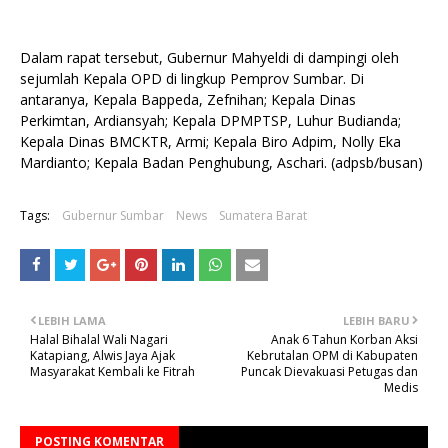
Dalam rapat tersebut, Gubernur Mahyeldi di dampingi oleh
sejumlah Kepala OPD di lingkup Pemprov Sumbar. Di
antaranya, Kepala Bappeda, Zefnihan; Kepala Dinas
Perkimtan, Ardiansyah; Kepala DPMPTSP, Luhur Budianda;
Kepala Dinas BMCKTR, Armi; Kepala Biro Adpim, Nolly Eka
Mardianto; Kepala Badan Penghubung, Aschari. (adpsb/busan)
Tags:
Gubernur Sumbar
News
Sumatera Barat
LEBIH LAMA
LEBIH BARU
Halal Bihalal Wali Nagari
Anak 6 Tahun Korban Aksi
Katapiang, Alwis Jaya Ajak
Kebrutalan OPM di Kabupaten
Masyarakat Kembali ke Fitrah
Puncak Dievakuasi Petugas dan
Medis
POSTING KOMENTAR