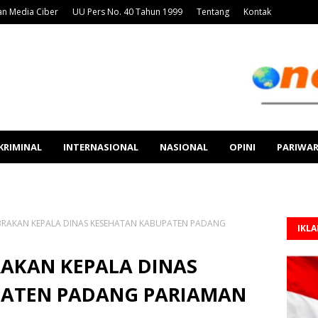
n Media Ciber
UU Pers No. 40 Tahun 1999
Tentang
Kontak
KRIMINAL
INTERNASIONAL
NASIONAL
OPINI
PARIWA
BRAKAN KEPALA DINAS KESEHATAN KABUPATEN PADANG
IKL
RAKAN KEPALA DINAS
PATEN PADANG PARIAMAN