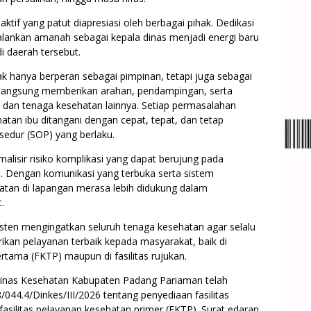
aktif yang patut diapresiasi oleh berbagai pihak. Dedikasi
ankan amanah sebagai kepala dinas menjadi energi baru
i daerah tersebut.
k hanya berperan sebagai pimpinan, tetapi juga sebagai
n langsung memberikan arahan, pendampingan, serta
 dan tenaga kesehatan lainnya. Setiap permasalahan
tan ibu ditangani dengan cepat, tepat, dan tetap
edur (SOP) yang berlaku.
alisir risiko komplikasi yang dapat berujung pada
i. Dengan komunikasi yang terbuka serta sistem
hatan di lapangan merasa lebih didukung dalam
.
sisten mengingatkan seluruh tenaga kesehatan agar selalu
ikan pelayanan terbaik kepada masyarakat, baik di
ertama (FKTP) maupun di fasilitas rujukan.
Dinas Kesehatan Kabupaten Padang Pariaman telah
44.4/Dinkes/III/2026 tentang penyediaan fasilitas
fasilitas pelayanan kesehatan primer (FKTP). Surat edaran