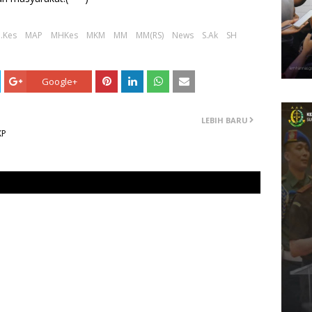
.Kes
MAP
MHKes
MKM
MM
MM(RS)
News
S.Ak
SH
Google+
LEBIH BARU
KP