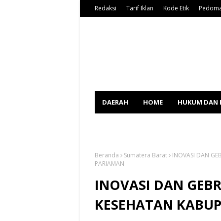
Redaksi
Tarif Iklan
Kode Etik
Pedoma
DAERAH
HOME
HUKUM DAN 
SPORT
Beranda
Sumatera Barat
INOVASI DAN GE
PARIAMAN
INOVASI DAN GEB
KESEHATAN KABU