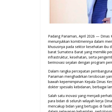
Padang Pariaman, April 2026 — Dinas
menunjukkan komitmennya dalam menin
khususnya pada sektor kesehatan ibu d
barat Sumatera Barat yang memiliki p
infrastruktur, kesehatan, serta peng
berinovasi sejalan dengan program pem
Dalam rangka percepatan pembangunan
Pariaman menghadirkan terobosan yang 
bawah kepemimpinan Kepala Dinas Kese
dokter spesialis kebidanan, berbagai la
Salah satu inovasi yang menjadi perh
para bidan di seluruh wilayah kerja D
mencakup bidan yang bertugas di fasili
dalam pelayanan kehamilan, pertolonga