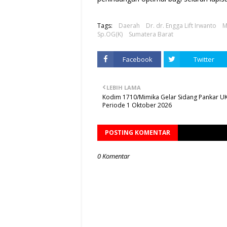
Tags:
Daerah
Dr. dr. Engga Lift Irwanto
M
Sp.OG(K)
Sumatera Barat
Facebook
Twitter
LEBIH LAMA
Kodim 1710/Mimika Gelar Sidang Pankar U
Periode 1 Oktober 2026
POSTING KOMENTAR
0 Komentar