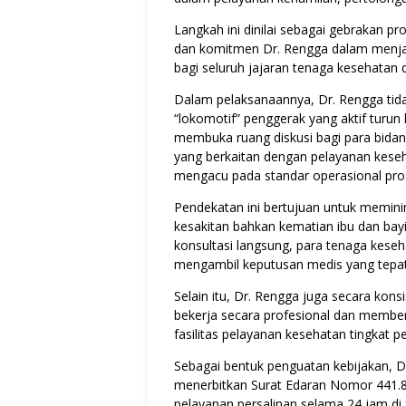
Langkah ini dinilai sebagai gebrakan pro
dan komitmen Dr. Rengga dalam menjal
bagi seluruh jajaran tenaga kesehatan d
Dalam pelaksanaannya, Dr. Rengga tida
“lokomotif” penggerak yang aktif turu
membuka ruang diskusi bagi para bidan
yang berkaitan dengan pelayanan keseha
mengacu pada standar operasional pros
Pendekatan ini bertujuan untuk meminim
kesakitan bahkan kematian ibu dan bay
konsultasi langsung, para tenaga kese
mengambil keputusan medis yang tepat
Selain itu, Dr. Rengga juga secara kon
bekerja secara profesional dan member
fasilitas pelayanan kesehatan tingkat p
Sebagai bentuk penguatan kebijakan, 
menerbitkan Surat Edaran Nomor 441.8/0
pelayanan persalinan selama 24 jam di 