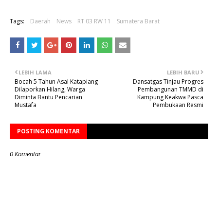
Tags:
Daerah
News
RT 03 RW 11
Sumatera Barat
LEBIH LAMA
LEBIH BARU
Bocah 5 Tahun Asal Katapiang
Dansatgas Tinjau Progres
Dilaporkan Hilang, Warga
Pembangunan TMMD di
Diminta Bantu Pencarian
Kampung Keakwa Pasca
Mustafa
Pembukaan Resmi
POSTING KOMENTAR
0 Komentar