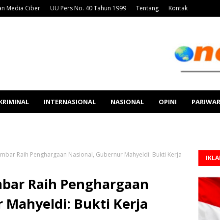
n Media Ciber
UU Pers No. 40 Tahun 1999
Tentang
Kontak
KRIMINAL
INTERNASIONAL
NASIONAL
OPINI
PARIWA
umbar Raih Penghargaan Nasional, Gubernur Mahyeldi: Bukti Kerja
IKL
mbar Raih Penghargaan
 Mahyeldi: Bukti Kerja