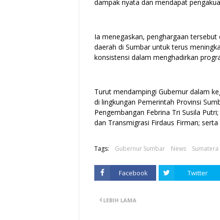
dampak nyata dan mendapat pengakuan d
Ia menegaskan, penghargaan tersebut d
daerah di Sumbar untuk terus meningka
konsistensi dalam menghadirkan prog
Turut mendampingi Gubernur dalam kegi
di lingkungan Pemerintah Provinsi Sumb
Pengembangan Febrina Tri Susila Putri
dan Transmigrasi Firdaus Firman; ser
Tags:
Gubernur Sumbar
News
Sumatera 
Facebook
Twitter
LEBIH LAMA