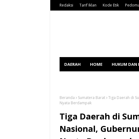
Redaksi
Tarif Iklan
Kode Etik
Pedoma
DAERAH
HOME
HUKUM DAN 
SPORT
Beranda
Sumatera Barat
Tiga Daerah di S
Nyata Berdampak
Tiga Daerah di Su
Nasional, Gubernur