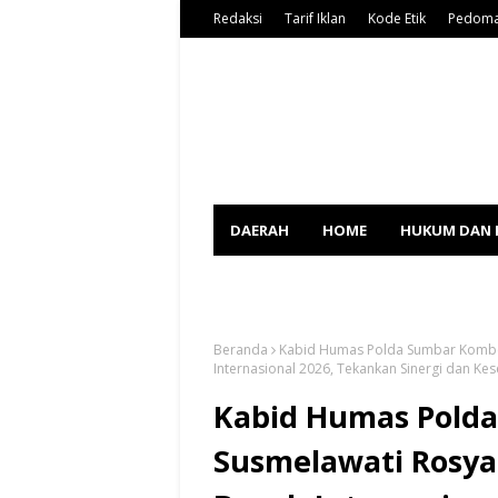
Redaksi
Tarif Iklan
Kode Etik
Pedoma
DAERAH
HOME
HUKUM DAN 
SPORT
Beranda
Kabid Humas Polda Sumbar Kombes
Internasional 2026, Tekankan Sinergi dan Kes
Kabid Humas Polda
Susmelawati Rosya