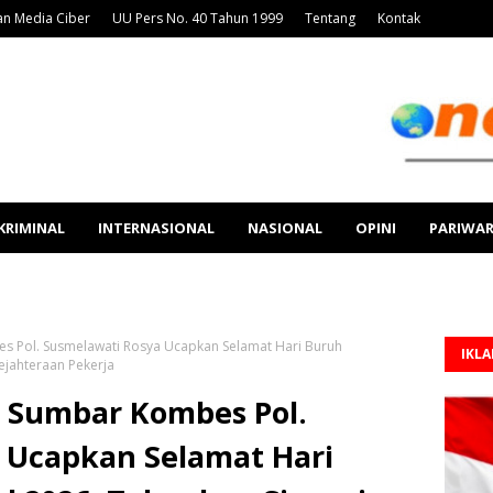
n Media Ciber
UU Pers No. 40 Tahun 1999
Tentang
Kontak
KRIMINAL
INTERNASIONAL
NASIONAL
OPINI
PARIWA
 Pol. Susmelawati Rosya Ucapkan Selamat Hari Buruh
IKL
ejahteraan Pekerja
 Sumbar Kombes Pol.
 Ucapkan Selamat Hari