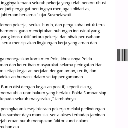
tingginya kepada seluruh pekerja yang telah berkontribusi
adi pengingat pentingnya menjaga solidaritas,
jahteraan bersama,” ujar Susmelawati.
 elemen pekerja, serikat buruh, dan pengusaha untuk terus
harmonis guna menciptakan hubungan industrial yang
 yang konstruktif antara pekerja dan pihak perusahaan
 serta menciptakan lingkungan kerja yang aman dan
uga menegaskan komitmen Polri, khususnya Polda
an dan ketertiban masyarakat selama peringatan Hari
n setiap kegiatan berjalan dengan aman, tertib, dan
ndekatan humanis dalam setiap pengamanan.
ruh diisi dengan kegiatan positif, seperti dialog,
 mematuhi aturan hukum yang berlaku. Polda Sumbar siap
epada seluruh masyarakat,” tambahnya.
a peningkatan kesejahteraan pekerja melalui perlindungan
litas sumber daya manusia, serta akses terhadap jaminan
ejahteraan buruh merupakan faktor kunci dalam
ing bangsa.