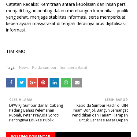
Catatan Redaksi: Kemitraan antara kepolisian dan insan pers
menjadi bagian penting dalam membangun komunikasi publik
yang sehat, menjaga stabilitas informasi, serta memperkuat
kepercayaan masyarakat di tengah derasnya arus digitalisasi
informasi.
TIM RMO
Tags:
News
Polda sumbar
Sumatera Barat
LEBIH LAMA
LEBIH BARU
DPW KJI Sumbar dan BI Cabang
Kapolda Sumbar Hadir di UIN
Padang Bahas Pelemahan
Imam Bonjol, Bangun Semangat
Rupiah, Peter Prayuda Soroti
Pendidikan dan Tanam Harapan
Pentingnya Edukasi Publik
untuk Generasi Masa Depan
POSTING KOMENTAR