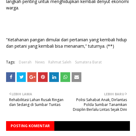
langkah penting untuk menghidupkan kembali denyut ekonomi
warga.
“Ketahanan pangan dimulai dari pertanian yang kembali hidup
dan petani yang kembali bisa menanam,” tuturnya. (**)
Tags:
Daerah
News
Rahmat Saleh
Sumatera Barat
LEBIH LAMA
LEBIH BARU
Rehabilitasi Lahan Rusak Ringan
Polisi Sahabat Anak, Dirlantas
dan Sedang di Sumbar Tuntas
Polda Sumbar Tanamkan
Disiplin Berlalu Lintas Sejak Dini
POSTING KOMENTAR