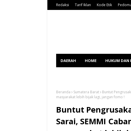
Redaksi
Tarif Iklan
Kode Etik
Pedoma
DAERAH
HOME
HUKUM DAN 
SPORT
Beranda
Sumatera Barat
Buntut Pengrusa
masyarakat lebih bijak lagi, jangan fomo !
Buntut Pengrusak
Sarai, SEMMI Cab