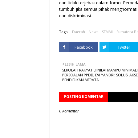
dan tidak terjebak dalam fomo. Perbed
tumbuh jika semua pihak menghormati d
dan diskriminasi.
Tags:
Daerah
News
SEMMI
Sumatera Ba
Facebook
Twitter
LEBIH LAMA
SEKOLAH RAKYAT DINILAI MAMPU MINIMALI
PERSOALAN PPDB, EVI YANDRI: SOLUSI AKSE
PENDIDIKAN MERATA
POSTING KOMENTAR
0 Komentar