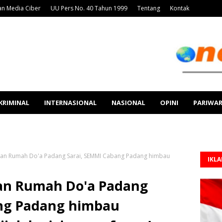
n Media Ciber
UU Pers No. 40 Tahun 1999
Tentang
Kontak
KRIMINAL
INTERNASIONAL
NASIONAL
OPINI
PARIWA
kan Rumah Do'a Padang Sarai, SEMMI Cabang Padang himbau
IKL
an Rumah Do'a Padang
ang Padang himbau