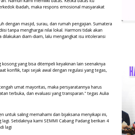
an. Namun kami memiliki batas. Ketika batas itu
berkedok ibadah, maka respons emosional masyarakat
uh dengan masjid, surau, dan rumah pengajian. Sumatera
isi tanpa menghargai nilai lokal. Harmoni tidak akan
a dilakukan diam-diam, lalu mengangkat isu intoleransi
g kosong yang bisa ditempeli keyakinan lain seenaknya
at konflik, tapi sejak awal dengan regulasi yang tegas,
 tengah umat mayoritas, maka persyaratannya harus
atan terbuka, dan evaluasi yang transparan." tegas Aulia
n untuk saling memahami dan bijaksana menyikapi ini,
ng lagi. Setidaknya kami SEMMI Cabang Padang berikan 4
adi lagi