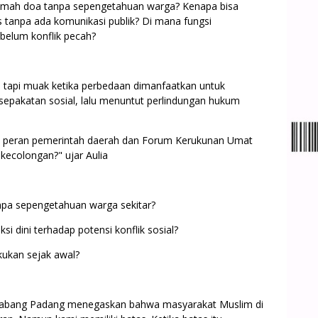
rumah doa tanpa sepengetahuan warga? Kenapa bisa
s tanpa ada komunikasi publik? Di mana fungsi
elum konflik pecah?
n, tapi muak ketika perbedaan dimanfaatkan untuk
pakatan sosial, lalu menuntut perlindungan hukum
an peran pemerintah daerah dan Forum Kerukunan Umat
ecolongan?" ujar Aulia
npa sepengetahuan warga sekitar?
i dini terhadap potensi konflik sosial?
kukan sejak awal?
Cabang Padang menegaskan bahwa masyarakat Muslim di