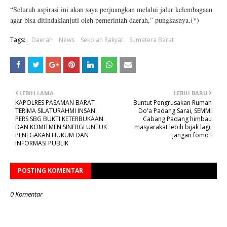
“Seluruh aspirasi ini akan saya perjuangkan melalui jalur kelembagaan
agar bisa ditindaklanjuti oleh pemerintah daerah,” pungkasnya.(*)
Tags:
Daerah
News
Sekolah Rakyat
Sumatera Barat
LEBIH LAMA
LEBIH BARU
KAPOLRES PASAMAN BARAT
Buntut Pengrusakan Rumah
TERIMA SILATURAHMI INSAN
Do'a Padang Sarai, SEMMI
PERS SBG BUKTI KETERBUKAAN
Cabang Padang himbau
DAN KOMITMEN SINERGI UNTUK
masyarakat lebih bijak lagi,
PENEGAKAN HUKUM DAN
jangan fomo !
INFORMASI PUBLIK
POSTING KOMENTAR
0 Komentar