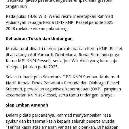
“Sepakat!” jawab peserta dengan serempak, diiringi tepuk
tangan riuh.
Pada pukul 14.46 WIB, Wendi resmi menetapkan Rahmad
Ardiansyah sebagai Ketua DPD KNPI Pessel periode 2025–
2028 melalui ketukan palu sidang.
Kehadiran Tokoh dan Undangan
Musda turut dihadiri oleh sejumlah mantan Ketua KNPI Pessel,
di antaranya Arif Yumardi, Doni Marta, Ronal Bernando (juga
Ketua MPI KNPI Pessel), serta Joni Wal Aldin yang baru saja
melepas jabatan pada 2025.
Selain itu hadir pula Sekretaris DPD KNPI Sumbar, Muhamad
Nazif, Kepala Dinas Pariwisata Pemuda dan Olahraga Pessel
Suhendri, perwakilan organisasi kepemudaan (OKP), pimpinan
kecamatan KNPI se-Pessel, serta tamu undangan lainnya.
Siap Emban Amanah
Dalam pidato perdananya, Rahmad menyampaikan rasa
syukur dan berterima kasih kepada seluruh peserta Musda.
“Terima kasih atas amanah yang telah diberikan. Di hadapan