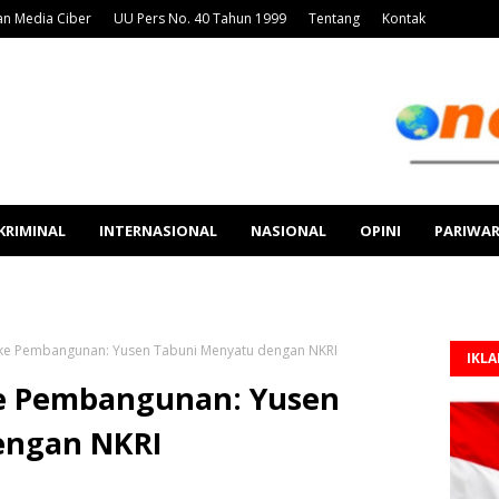
n Media Ciber
UU Pers No. 40 Tahun 1999
Tentang
Kontak
KRIMINAL
INTERNASIONAL
NASIONAL
OPINI
PARIWA
 ke Pembangunan: Yusen Tabuni Menyatu dengan NKRI
IKL
ke Pembangunan: Yusen
engan NKRI