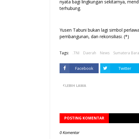
nyata bagi lingkungan sekitarnya, mend
terhubung.
Yusen Tabuni bukan lagi simbol perlaw
pembangunan, dan rekonsiliasi. (*)
Tags:
.TNI
Daerah
News
Sumatera Bara
Facebook
Twitter
LEBIH LAMA
POSTING KOMENTAR
0 Komentar