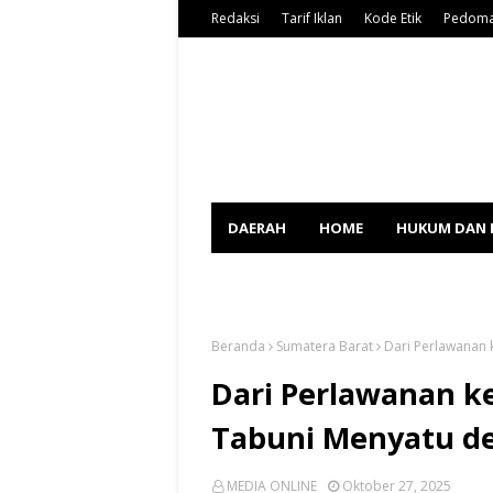
Redaksi
Tarif Iklan
Kode Etik
Pedoma
DAERAH
HOME
HUKUM DAN 
SPORT
Beranda
Sumatera Barat
Dari Perlawanan
Dari Perlawanan 
Tabuni Menyatu d
MEDIA ONLINE
Oktober 27, 2025