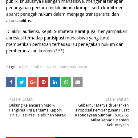
publik, khususnya kalangan mahasiswa, mengenai tahapan
penanganan perkara tindak pidana korupsi serta komitmen
aparat penegak hukum dalam menjaga transparansi dan
akuntabilitas.
Di akhir audiensi, Kejati Sumatera Barat juga menyampaikan
apresiasi terhadap partisipasi mahasiswa yang turut
memberikan perhatian terhadap isu penegakan hukum dan
pemberantasan korupsi.(***)
Tags:
Kejati Sumbar
News
Sumatera Barat
LEBIH LAMA
LEBIH BARU
Dukung Kelancaran Mudik,
Gubernur Mahyeldi Serahkan
Panglima TNI Bersama Kapolri
Proposal Pembangunan Pusat
Tinjau Fasilitas Pelabuhan Merak
Kebudayaan Sumbar Rp382,65
Miliar kepada Menteri
Kebudayaan