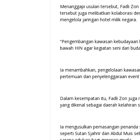
Menanggapi usulan tersebut, Fadli Z
tersebut juga melibatkan kolaborasi d
mengelola jaringan hotel milik negara.
“Pengembangan kawasan kebudayaan bi
bawah HIN agar kegiatan seni dan buday
Ia menambahkan, pengelolaan kawasan b
pertemuan dan penyelenggaraan event d
Dalam kesempatan itu, Fadli Zon juga 
yang dikenal sebagai daerah kelahiran 
Ia mengusulkan pemasangan penanda se
seperti Sutan Sjahrir dan Abdul Muis s
sarana edukasi bagi generasi muda.