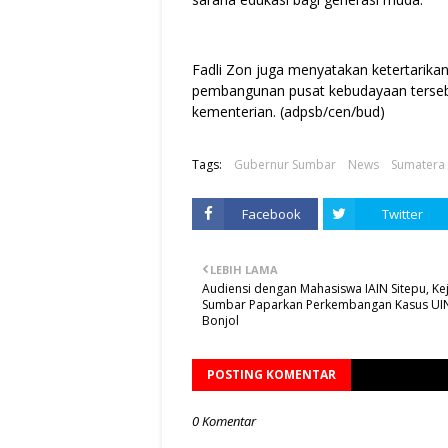
Fadli Zon juga menyatakan ketertarika
pembangunan pusat kebudayaan tersebu
kementerian. (adpsb/cen/bud)
Tags:
Gubernur Sumbar
News
Sumatera 
Facebook
Twitter
LEBIH LAMA
Audiensi dengan Mahasiswa IAIN Sitepu, Kej
Sumbar Paparkan Perkembangan Kasus UI
Bonjol
POSTING KOMENTAR
0 Komentar