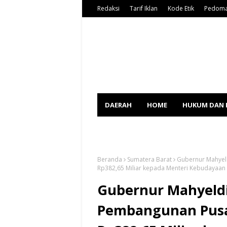
Redaksi
Tarif Iklan
Kode Etik
Pedoma
DAERAH
HOME
HUKUM DAN 
SPORT
Beranda
Sumatera Barat
Gubernur Mahyel
Rp382,65 Miliar kepada Menteri Kebudayaan
Gubernur Mahyeldi
Pembangunan Pus