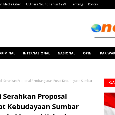
n Media Ciber
UU Pers No. 40 Tahun 1999
Tentang
Kontak
KRIMINAL
INTERNASIONAL
NASIONAL
OPINI
PARIWA
di Serahkan Proposal Pembangunan Pusat Kebudayaan Sumbar
IKL
 Serahkan Proposal
at Kebudayaan Sumbar