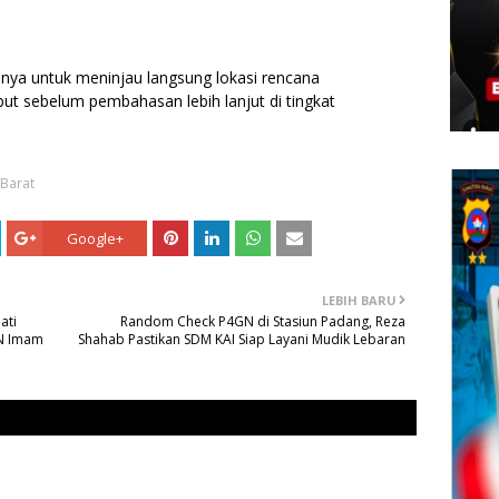
nnya untuk meninjau langsung lokasi rencana
t sebelum pembahasan lebih lanjut di tingkat
Barat
Google+
LEBIH BARU
ati
Random Check P4GN di Stasiun Padang, Reza
N Imam
Shahab Pastikan SDM KAI Siap Layani Mudik Lebaran