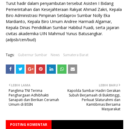
Turut hadir dalam penyambutan tersebut Asisten I Bidang
Pemerintahan dan Kesejahteraan Rakyat Ahmad Zakri, Kepala
Biro Administrasi Pimpinan Setdaprov Sumbar Nolly Eka
Mardianto, Kepala Biro Umum Andree Harmadi Algamar,
Kepala Dinas Pendidikan Sumbar Habibul Fuadi, serta jajaran
civitas akademika UIN Mahmud Yunus Batusangkar.
(adpsb/cen/bud)
Tags:
Gubernur Sumbar
News
Sumatera Barat
LEBIH LAMA
LEBIH BARU
Panglima TNI Terima
Kapolda Sumbar Hadiri Gerakan
Penghargaan Adhibhakti
Subuh Berjamaah di Bukittinggi,
Sanapati dan Berikan Ceramah
Perkuat Silaturahmi dan
Umum di BSSN
Kamtibmas Bersama
Masyarakat
POSTING KOMENTAR